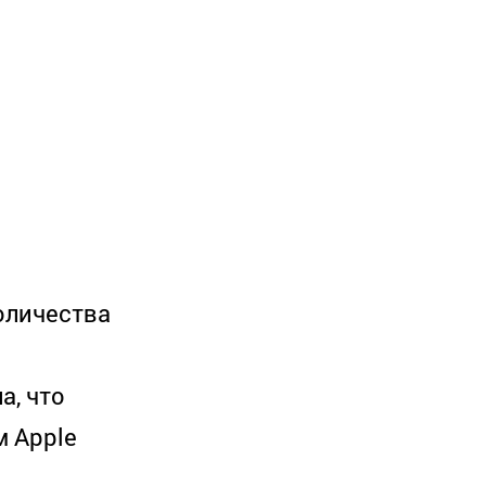
оличества
а, что
м Apple