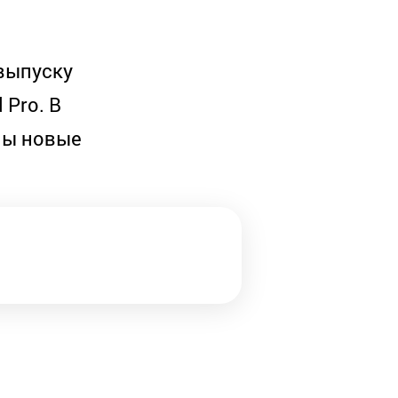
 выпуску
 Pro. В
ны новые