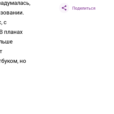
задумалась,
Поделиться
ьзовании.
, с
В планах
ольше
т
буком, но