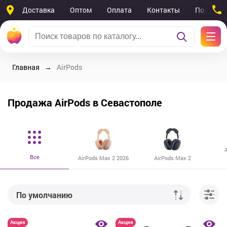
Доставка
Оптом
Оплата
Контакты
Поддерж
Главная
AirPods
Продажа AirPods в Севастополе
A
Все
AirPods Max 2 2026
AirPods Max 2
По умолчанию
От дешевых к дорогим
Акция
Акция