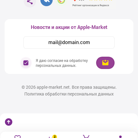
Теперь появилась возможность купить Apple AirPods 3Севастополе на
самых выгодныйх условиях , лучшая цена у нас в магазине.
Качество звука и красивый дизайн в
Airpods
Новости и акции от Apple-Market
Любой, кто использует устройства Apple, особенно более одного,
должен серьезно подумать о приобретении пары AirPods. Будь то
iPhone, iPad, MacBook или что-то еще, AirPods от Apple — отличный
компаньон. Легкое переключение с телефона или iPad на MacBook
кажется чем-то вроде волшебства.
Я даю согласие на обработку
персональных данных.
Самое приятное то, что они великолепно звучат и могут похвастаться
рядом функций, которые делают прослушивание восхитительным.
Поэтому советуем
Airpods в рассрочку.
© 2026
apple-market.net. Все права защищены.
Шумоподавление является одним из них, но режим прозрачности,
Политика обработки персональных данных
который позволяет вам слышать свое окружение во время
прослушивания музыки или подкастов, меняет правила игры. Это
делает тренировки на свежем воздухе намного безопаснее, и вы не
отрезаны от своей семьи и друзей во время работы. Ниже узнаем, стоит
ли
наушники Аирподс купить Севастополе.
Главные достоинства гаджета
2