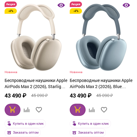
Акция
Акция
-4%
-4%
Новинка
Новинка
Беспроводные наушники Apple
Беспроводные наушники Apple
AirPods Max 2 (2026), Starlight
AirPods Max 2 (2026), Blue
MHWL4
MHWM4
43 490 ₽
43 490 ₽
45 090 ₽
45 090 ₽
Купить в один клик
Купить в один клик
Заказать оптом
Заказать оптом