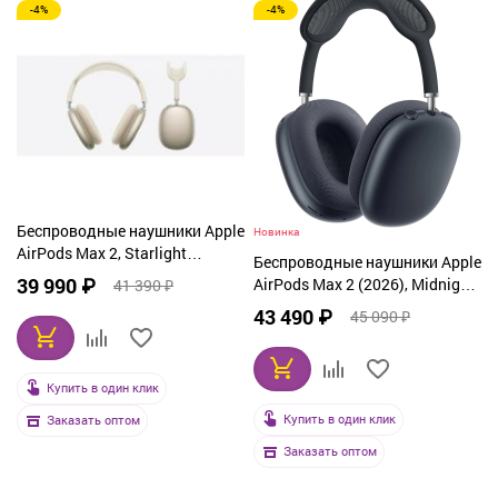
-4%
-4%
Беспроводные наушники Apple
Новинка
AirPods Max 2, Starlight
Беспроводные наушники Apple
(золотой)
39 990 ₽
AirPods Max 2 (2026), Midnight
41 390 ₽
MHWK4
43 490 ₽
45 090 ₽
Купить в один клик
Купить в один клик
Заказать оптом
Заказать оптом