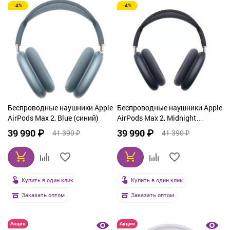
-4%
-4%
Беспроводные наушники Apple
Беспроводные наушники Apple
AirPods Max 2, Blue (синий)
AirPods Max 2, Midnight
(черный)
39 990 ₽
39 990 ₽
41 390 ₽
41 390 ₽
Купить в один клик
Купить в один клик
Заказать оптом
Заказать оптом
Акция
Акция