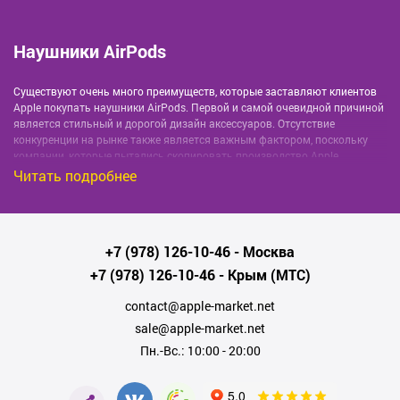
Наушники AirPods
Существуют очень много преимуществ, которые заставляют клиентов
Apple покупать наушники AirPods. Первой и самой очевидной причиной
является стильный и дорогой дизайн аксессуаров. Отсутствие
конкуренции на рынке также является важным фактором, поскольку
компании, которые пытались скопировать производство Apple,
потерпели неудачу. Обещанная компанией автономия составляет более
Читать подробнее
5 часов работы в режиме воспроизведения музыки. Кейс наушников
также был оснащен мощной батареей, которая обеспечивает работу в
течение всего дня.
Технология быстрой зарядки поддерживается устройствами AirPods.
+7 (978) 126-10-46
- Москва
После пятнадцати минут в полностью заряженном кейсе, наушники
+7 (978) 126-10-46
- Крым (МТС)
будут работать в течение трех часов.
Еще одним плюсом является быстрая возможность подключения этих
contact@apple-market.net
наушников к любому устройству марки Apple (iPhone, MacBook и даже
sale@apple-market.net
Apple Watch).
Пн.-Вс.: 10:00 - 20:00
Единственные минусы данных аксессуаров – это высокая цена и
возможность потерять один наушник.