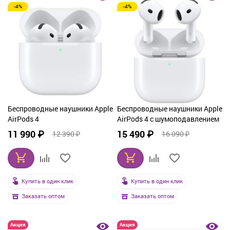
-4%
-4%
От дорогих к дешевым
По рейтингу
По названию
Беспроводные наушники Apple
Беспроводные наушники Apple
AirPods 4
AirPods 4 c шумоподавлением
11 990 ₽
15 490 ₽
12 390 ₽
16 090 ₽
Купить в один клик
Купить в один клик
Заказать оптом
Заказать оптом
Акция
Акция