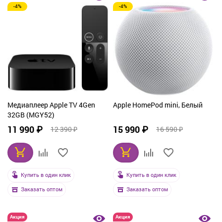
-4%
-4%
От дорогих к дешевым
По рейтингу
По названию
Медиаплеер Apple TV 4Gen
Apple HomePod mini, Белый
32GB (MGY52)
11 990 ₽
15 990 ₽
12 390 ₽
16 590 ₽
Купить в один клик
Купить в один клик
Заказать оптом
Заказать оптом
Акция
Акция