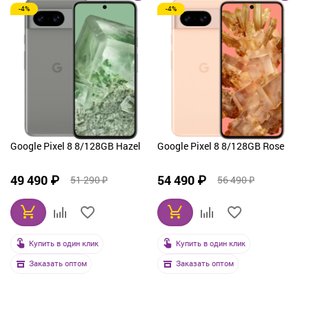
-4%
-4%
От дорогих к дешевым
По рейтингу
По названию
Google Pixel 8 8/128GB Hazel
Google Pixel 8 8/128GB Rose
49 490 ₽
54 490 ₽
51 290 ₽
56 490 ₽
Купить в один клик
Купить в один клик
Заказать оптом
Заказать оптом