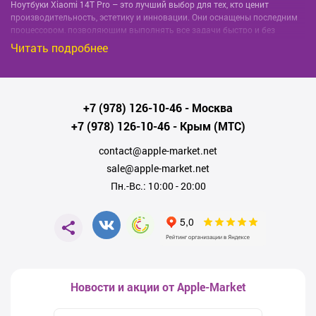
Ноутбуки Xiaomi 14T Pro – это лучший выбор для тех, кто ценит
производительность, эстетику и инновации. Они оснащены последним
процессором, позволяющим выполнять все задачи быстро и без
проблем, а также высококачественным дисплеем, который гарантирует
Читать подробнее
яркие и насыщенные цвета.
Уникальность ноутбуков Xiaomi 14T Pro в Севастополе не
ограничивается их характеристиками. Они также имеют стильный и
современный дизайн, который выгодно отличает их среди конкурентов.
+7 (978) 126-10-46
- Москва
Приятное качество материалов и внимание к деталям делают эти
+7 (978) 126-10-46
- Крым (МТС)
ноутбуки не только мощными машинами для работы и развлечений, но
и стильными аксессуарами.
contact@apple-market.net
Мы горды тем, что предлагаем вам лучшие цены на ноутбуки Xiaomi
sale@apple-market.net
14T Pro в Севастополе. Наша команда всегда готова
проконсультировать вас и помочь с выбором идеального продукта для
Пн.-Вс.: 10:00 - 20:00
вас. Кроме того, мы предлагаем быструю доставку и безопасные
варианты оплаты для вашего удобства.
Не упустите свой шанс преобрести ноутбук Xiaomi 14T Pro в
Севастополе по лучшей цене! Просмотрите наш ассортимент, сравните
опции и купите прямо сейчас. Для любых вопросов, пожалуйста,
свяжитесь с нами по номеру:
+7 (978)126 10 46
.
Новости и акции от Apple-Market