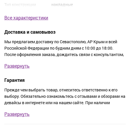
Тип конструкции
накладные
Все характеристики
Доставка и самовывоз
Мы предлагаем доставку по Севастополю, АР Крым и всей
Российской Федерации по будним дням с 10:00 до 18:00.
После оформления заказа, дождитесь связи с консультантом,
чтобы уточнить его стоимость, адрес и время, когда вам
Развернуть
удобно получить заказ. Доставка покупки осуществляется в
тот же день или на следующий.
Гарантия
Стоимость доставки по Севастополю:
Прежде чем выбрать товар, отнеситесь ответственно к его
выбору. Обязательно ознакомьтесь с отзывами и обзорами на
Бесплатно.
девайсы в интернете или на нашем сайте. При наличии
сомнений, позвоните по номеру телефона, чтобы связаться с
Стоимость доставки по пригороду Севастополя:
Развернуть
нашим консультантом. Вы получите подробную консультацию
и помощь в любом вопросе, касательно ассортимента товаров
При заказе от 1 до 20 тыс. руб. - 800 руб.
магазина.