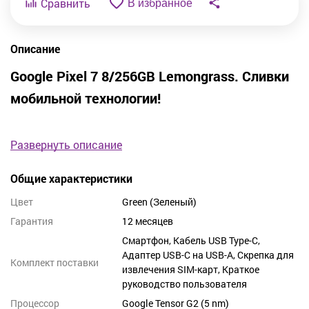
Сравнить
В избранное
Описание
Google Pixel 7 8/256GB Lemongrass. Сливки
мобильной технологии!
В продаже появился
Google Pixel 7 8/256GB – это
Развернуть описание
высокотехнологичный смартфон с современным
функционалом. Производителем данного девайса выступает
ведущий мировой бренд
Google
Общие характеристики
Цвет
Green (Зеленый)
Компактный, но вместе с тем мощный процессор обеспечивает
качественную работу всех систем, а 8 Гб оперативной памяти
Гарантия
12 месяцев
и богатый объем встроенной памяти 256 Гб позволяют
Смартфон, Кабель USB Type-C,
держать активными одновременно много приложений и
Адаптер USB-C на USB-A, Скрепка для
Комплект поставки
сохранять большие объемы данных.
извлечения SIM-карт, Краткое
руководство пользователя
Преимущества Google Pixel 7:
Процессор
Google Tensor G2 (5 nm)