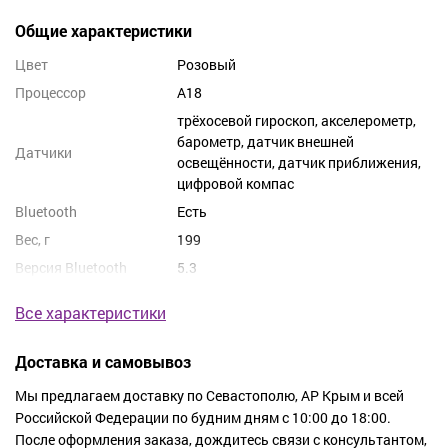
Общие характеристики
Смартфон Apple iPhone 16 Plus обладает стильным внешним
видом, выполненым в нежно-розовом цвете, радующим глаз
Цвет
Розовый
владельца. Он идеально лежит в руке и приятно прикасаться к
Процессор
A18
его текстурированной поверхности.
трёхосевой гироскоп, акселерометр,
Внедренные преимущества:
барометр, датчик внешней
Датчики
освещённости, датчик приближения,
Внушительная память:
С 512GB памятью в
цифровой компас
вашем распоряжении, вы сможете хранить
Bluetooth
Есть
тысячи фотографий, музыки, приложений, и
Вес, г
199
видео без ощущения нехватки пространства.
Версия Bluetooth
5.3
Впечатляющая камера:
Высококачественная
камера позволяет сделать яркие, чистые
Все характеристики
фотографии и незабываемые видео.
Привычная надежность
Отличное качество
изготовления и стабильное программное
Доставка и самовывоз
обеспечение позволят вам использовать
Мы предлагаем доставку по Севастополю, АР Крым и всей
телефон продолжительное время, не испытывая
Российской Федерации по будним дням с 10:00 до 18:00.
проблем с его функционалом.
После оформления заказа, дождитесь связи с консультантом,