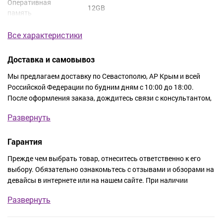
Оперативная
12GB
память
Все характеристики
Доставка и самовывоз
Мы предлагаем доставку по Севастополю, АР Крым и всей
Российской Федерации по будним дням с 10:00 до 18:00.
После оформления заказа, дождитесь связи с консультантом,
чтобы уточнить его стоимость, адрес и время, когда вам
Развернуть
удобно получить заказ. Доставка покупки осуществляется в
тот же день или на следующий.
Гарантия
Стоимость доставки по Севастополю:
Прежде чем выбрать товар, отнеситесь ответственно к его
выбору. Обязательно ознакомьтесь с отзывами и обзорами на
Бесплатно.
девайсы в интернете или на нашем сайте. При наличии
сомнений, позвоните по номеру телефона, чтобы связаться с
Стоимость доставки по пригороду Севастополя:
Развернуть
нашим консультантом. Вы получите подробную консультацию
и помощь в любом вопросе, касательно ассортимента товаров
При заказе от 1 до 20 тыс. руб. - 800 руб.