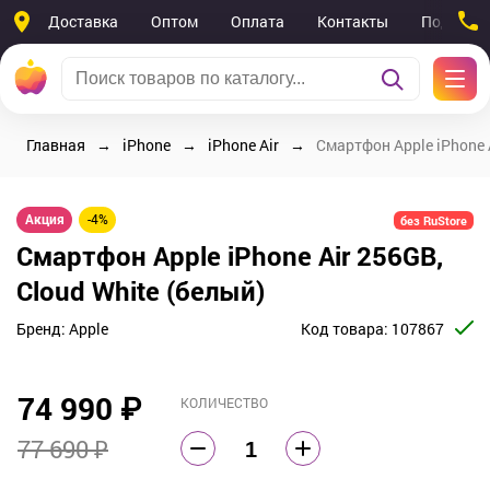
Доставка
Оптом
Оплата
Контакты
Поддерж
Главная
iPhone
iPhone Air
Смартфон Apple iPhone A
Акция
-4%
без RuStore
Смартфон Apple iPhone Air 256GB,
Cloud White (белый)
Бренд:
Apple
Код товара:
107867
74 990
₽
КОЛИЧЕСТВО
77 690 ₽