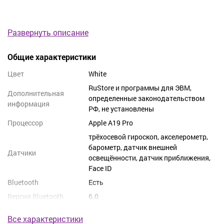
Лучший смартфон от мирового бренда
Развернуть описание
Apple теперь в вашем городе Севастополе!
Общие характеристики
Этот инновационный гаджет поражает своими
Цвет
White
возможностями. В нём сочетается уникальный дизайн,
RuStore и программы для ЭВМ,
непревзойдённое качество и огромные технические
Дополнительная
определенные законодательством
возможности.
информация
РФ, не установлены
iPhone Air 256GB, Cloud White значительно отличается от
Процессор
Apple A19 Pro
своих конкурентов:
трёхосевой гироскоп, акселерометр,
барометр, датчик внешней
Датчики
256 Гб встроенной памяти
- это вместительный
освещённости, датчик приближения,
«накопитель» для всех ваших приложений,
Face ID
файлов и данных. Ваши любимые фильмы,
Bluetooth
Есть
музыка, фотографии всегда будут под рукой.
Версия Bluetooth
6.0
Оттенок Cloud White
- этот стильный цвет делает
телефон более привлекательным и
Все характеристики
неповторимым.